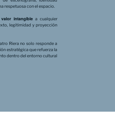
n de escenografía, identidad
ma respetuosa con el espacio.
valor intangible
n
a cualquier
exto, legitimidad y proyección
eatro Riera no solo responde a
ción estratégica que refuerza la
nto dentro del entorno cultural