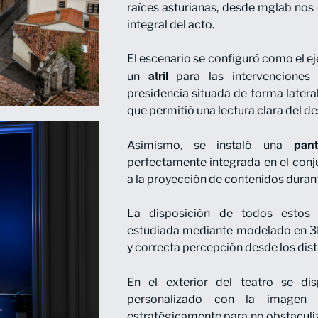
raíces asturianas, desde mglab no
integral del acto.
El escenario se configuró como el ej
atril
un
para las intervenciones
presidencia situada de forma lateral,
que permitió una lectura clara del de
pant
Asimismo, se instaló una
perfectamente integrada en el conj
a la proyección de contenidos durant
La disposición de todos estos 
estudiada mediante modelado en 3
y correcta percepción desde los disti
En el exterior del teatro se d
personalizado con la imagen 
estratégicamente para no obstaculiza