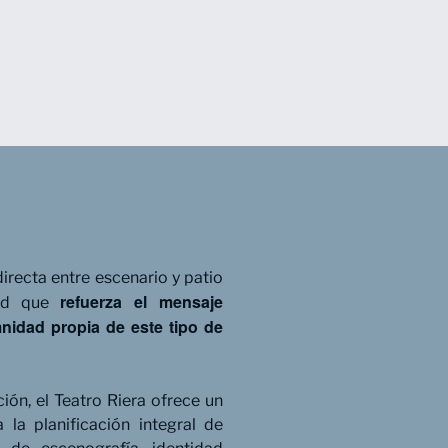
directa entre escenario y patio
refuerza el mensaje
dad que
emnidad propia de este tipo de
ión, el Teatro Riera ofrece un
a la planificación integral de