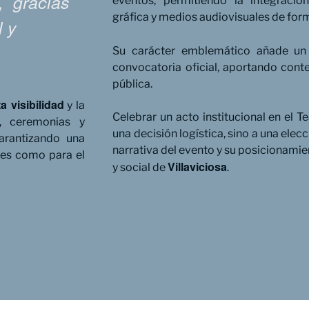
s, gracias
eventos, permitiendo la integració
gráfica y medios audiovisuales de for
l y
Su carácter emblemático añade u
convocatoria oficial, aportando cont
pública.
a visibilidad
y la
Celebrar un acto institucional en el T
s, ceremonias y
una decisión logística, sino a una elec
arantizando una
narrativa del evento y su posicionamie
tes como para el
Villaviciosa
y social de
.