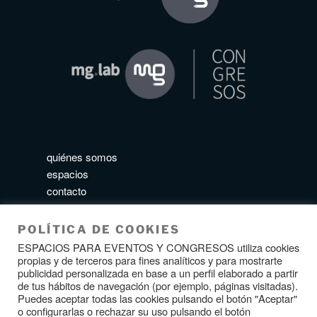
quiénes somos
espacios
contacto
aviso legal
política de privacidad
POLÍTICA DE COOKIES
política de cookies
ESPACIOS PARA EVENTOS Y CONGRESOS utiliza cookies
propias y de terceros para fines analíticos y para mostrarte
publicidad personalizada en base a un perfil elaborado a partir
de tus hábitos de navegación (por ejemplo, páginas visitadas).
Puedes aceptar todas las cookies pulsando el botón "Aceptar"
o configurarlas o rechazar su uso pulsando el botón
SÍGUENOS