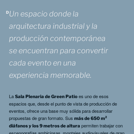
Un espacio donde la
DESCRIPCIÓN DE LOS ESPACIOS
arquitectura industrial y la
producción contemporánea
se encuentran para convertir
cada evento en una
experiencia memorable.
La
es uno de esos
Sala Plenaria de Green Patio
espacios que, desde el punto de vista de producción de
eventos, ofrece una base muy sólida para desarrollar
propuestas de gran formato. Sus
más de 650 m²
permiten trabajar con
diáfanos y los 9 metros de altura
escenografías ambiciosas, montajes audiovisuales de gran