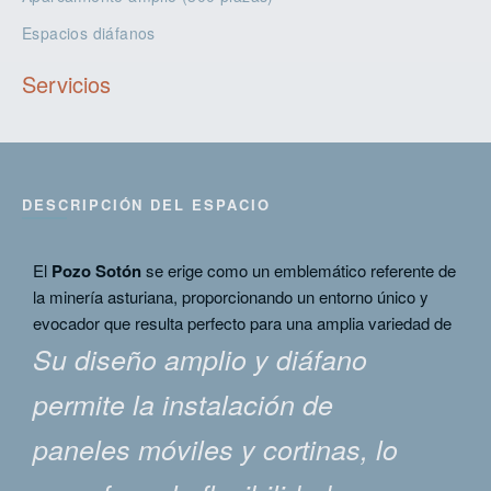
Espacios diáfanos
Servicios
DESCRIPCIÓN DEL ESPACIO
El
Pozo Sotón
se erige como un emblemático referente de
la minería asturiana, proporcionando un entorno único y
evocador que resulta perfecto para una amplia variedad de
eventos.
Su diseño amplio y diáfano
permite la instalación de
paneles móviles y cortinas, lo