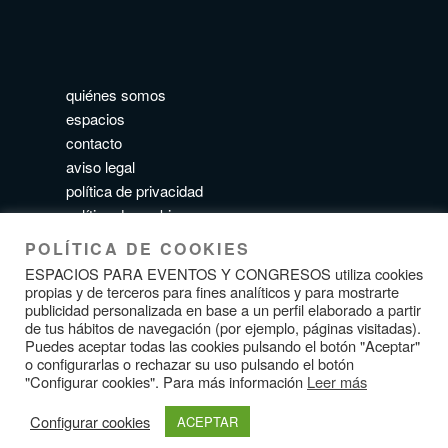
quiénes somos
espacios
contacto
aviso legal
política de privacidad
política de cookies
POLÍTICA DE COOKIES
ESPACIOS PARA EVENTOS Y CONGRESOS utiliza cookies
propias y de terceros para fines analíticos y para mostrarte
publicidad personalizada en base a un perfil elaborado a partir
SÍGUENOS
de tus hábitos de navegación (por ejemplo, páginas visitadas).
Puedes aceptar todas las cookies pulsando el botón "Aceptar"
o configurarlas o rechazar su uso pulsando el botón
"Configurar cookies". Para más información
Leer más
Configurar cookies
ACEPTAR