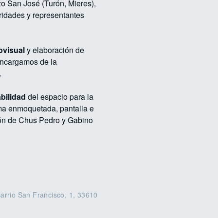
zo San José (Turón, Mieres),
ridades y representantes
ovisual
y elaboración de
encargamos de la
.
abilidad
del espacio para la
ima enmoquetada, pantalla e
ión de Chus Pedro y Gabino
arrio San Francisco, 1, 33610