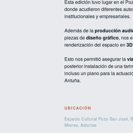
Esta edición tuvo lugar en el Po
donde acudieron diferentes auto
institucionales y empresariales.
Además de la
producción audi
piezas de
diseño gráfico
, nos 
renderización del espacio en
3D
Esto nos permitió asegurar la
vi
posterior instalación de una tar
incluso un piano para la actuac
Antuña.
UBICACIÓN
Espacio Cultural Pozo San José, B
Mieres, Asturias