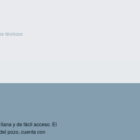
os técnicos
llana y de fácil acceso. El
 del pozo, cuenta con