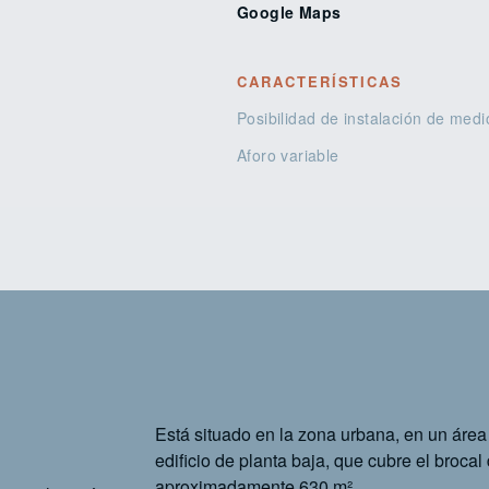
Google Maps
CARACTERÍSTICAS
Posibilidad de instalación de medi
Aforo variable
Está situado en la zona urbana, en un área 
edificio de planta baja, que cubre el brocal
aproximadamente 630 m².