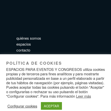
quiénes somos
espacios
contacto
aviso legal
política de privacidad
POLÍTICA DE COOKIES
política de cookies
ESPACIOS PARA EVENTOS Y CONGRESOS utiliza cookies
propias y de terceros para fines analíticos y para mostrarte
publicidad personalizada en base a un perfil elaborado a partir
de tus hábitos de navegación (por ejemplo, páginas visitadas).
Puedes aceptar todas las cookies pulsando el botón "Aceptar"
o configurarlas o rechazar su uso pulsando el botón
SÍGUENOS
"Configurar cookies". Para más información
Leer más
Configurar cookies
ACEPTAR